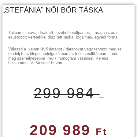
„STEFÁNIA” NŐI BŐR TÁSKA
Tulipán mintával díszített, levehető vállpántos, , mágneszáras,
ezüstözött veretekkel díszített táska. Izgalmas, egyedi forma.
Válaszd a képen lévő darabot / darabokat vagy tervezd meg és
rendelj tetszőleges kidolgozásban /színösszeállításban. Tedd
még személyesebbe név / monogram véséssel. Keress
bizalommal: v. Steixner István
299 984
Ft
209 989
Ft