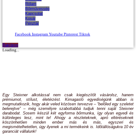
Rólam
Bőrművesség
Kapcsolat
Kosár
Pénztár
Facebook
Instagram
Youtube
Pinterest
Tiktok
Raktáron
Loading...
Egy Steixner alkotással nem csak kiegészítőt vásárolsz, hanem
prémiumot, stílust, életérzést. Kimagasló egyediségünk abban is
megmutatkozik, hogy akár veled közösen tervezve – “belőled egy szeletet
belerejtve” – még személyre szabottabbá tudjuk tenni saját Steixner
darabodat. Sosem készül két egyforma bőrmunka, így olyan egyedi és
különleges lesz, mint te! Ahogy a részleteknek, apró eltéréseknek
köszönhetően minden ember más és más, egyszeri és
megismételhetetlen, úgy ilyenek a mi termékeink is. Időtállóságukra 10 év
garanciát vállalunk!