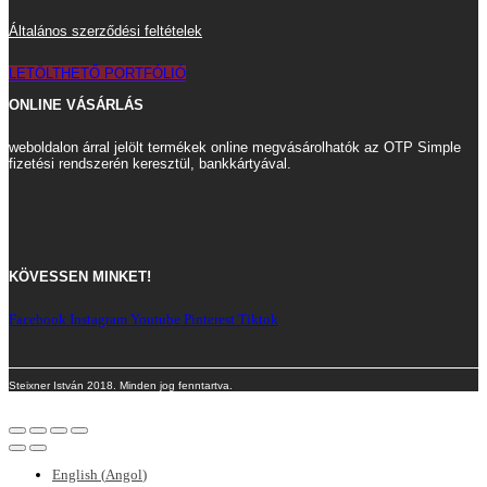
Általános szerződési feltételek
LETÖLTHETŐ PORTFÓLIÓ
ONLINE VÁSÁRLÁS
weboldalon árral jelölt termékek online megvásárolhatók az OTP Simple
fizetési rendszerén keresztül, bankkártyával.
KÖVESSEN MINKET!
Facebook
Instagram
Youtube
Pinterest
Tiktok
Steixner István 2018. Minden jog fenntartva.
English
(
Angol
)