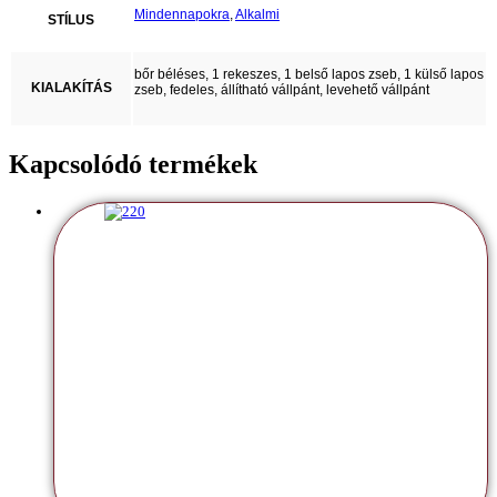
Mindennapokra
,
Alkalmi
STÍLUS
bőr béléses, 1 rekeszes, 1 belső lapos zseb, 1 külső lapos
KIALAKÍTÁS
zseb, fedeles, állítható vállpánt, levehető vállpánt
Kapcsolódó termékek