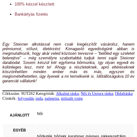
100% kézzel készített
Bankártyás fizetés
Egy Steixner alkotással nem csak kiegészítőt vásárolsz, hanem
prémiumot, stílust, életérzést. Kimagasló egyediségünk abban is
megmutatkozik, hogy akár veled közösen tervezve – “belőled egy szeletet
belerejtve” – még személyre szabottabbá tudjuk tenni saját Steixner
darabodat. Sosem készül két egyforma bőrmunka, így olyan egyedi és
különleges lesz, mint te! Ahogy a részleteknek, apró eltéréseknek
köszönhetően minden ember más és más, egyszeri és
megismételhetetlen, úgy ilyenek a mi termékeink is. Időtállóságukra 10 év
garanciát vállalunk!
Cikkszám:
SUT262
Kategóriák:
Alkalmi táska
,
Női és Unisex táska
,
Oldaltáska
Címkék:
folyondár
,
inda
,
palmetta
,
stilizált virág
Női
AJÁNLOTT
EGYÉB
bőrfesték, bőrlakk, karabiner, mágnes, nikkelezett fém,