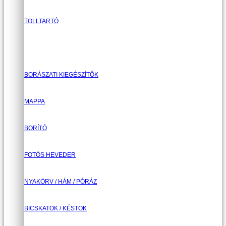
TOLLTARTÓ
BORÁSZATI KIEGÉSZÍTŐK
MAPPA
BORÍTÓ
FOTÓS HEVEDER
NYAKÖRV / HÁM / PÓRÁZ
BICSKATOK / KÉSTOK