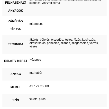
FELHASZNÁLT
szegecs, viaszolt cérna
ANYAGOK
ZÁRÓDÁS
mágneses
TÍPUSA
áttörés, bélelés, élszedés, festés, fűzés, kasírozás,
öltésárkolás, poncolás, szabás, szegecselés, varrás,
TECHNIKA
vésés
Közepes
RELATÍV MÉRET
marhabőr
ANYAG
34 × 27 × 9 cm
MÉRET
fekete, piros
SZÍN