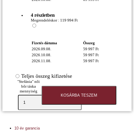
4 részletben
Megrendeléskor :
119 994
Ft
Fizetés dátuma
Összeg
2026.09.08.
59 997
Ft
2026.10.08.
59 997
Ft
2026.11.08.
59 997
Ft
Teljes összeg kifizetése
"Stefánia" női
bőr táska
mennyiség
KOSÁRBA TESZEM
10 év garancia