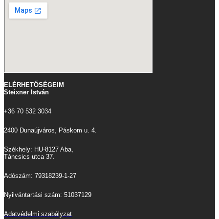
ELÉRHETŐSÉGEIM
Steixner István
+36 70 532 3034
2400 Dunaújváros, Páskom u. 4.
Székhely: HU-8127 Aba,
Táncsics utca 37.
Adószám: 79318239-1-27
Nyilvántartási szám: 51037129
Adatvédelmi szabályzat