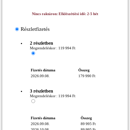
Nincs raktáron: Elklészétíési idő: 2-5 hét
Részletfizetés
2 részletben
Megrendeléskor :
119 994
Ft
Fizetés dátuma
Összeg
2026.09.08.
179 990
Ft
3 részletben
Megrendeléskor :
119 994
Ft
Fizetés dátuma
Összeg
2026.09.08.
89 995
Ft
2026.10.08.
89 995
Ft