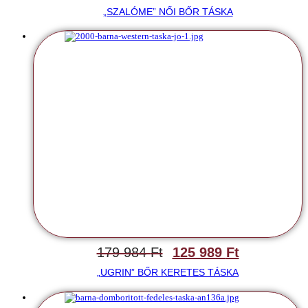
„SZALÓME” NŐI BŐR TÁSKA
179 984
Ft
125 989
Ft
„UGRIN” BŐR KERETES TÁSKA