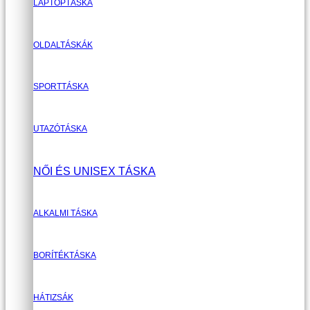
LAPTOPTÁSKA
OLDALTÁSKÁK
SPORTTÁSKA
UTAZÓTÁSKA
NŐI ÉS UNISEX TÁSKA
ALKALMI TÁSKA
BORÍTÉKTÁSKA
HÁTIZSÁK