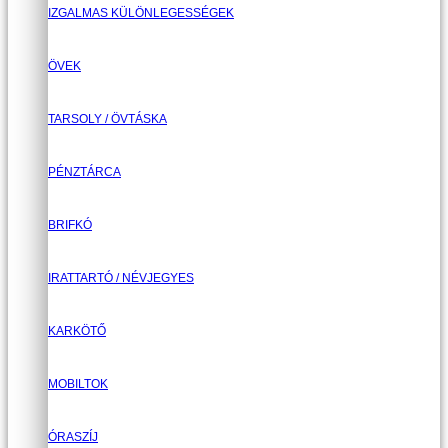
IZGALMAS KÜLÖNLEGESSÉGEK
ÖVEK
TARSOLY / ÖVTÁSKA
PÉNZTÁRCA
BRIFKÓ
IRATTARTÓ / NÉVJEGYES
KARKÖTŐ
MOBILTOK
ÓRASZÍJ