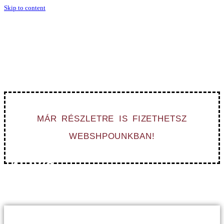
Skip to content
NE HAGYD AZ UTOLSÓ
PILLANATRA!
Rendelj most, hogy el tudjuk készíteni karácsonyra!
MÁR RÉSZLETRE IS FIZETHETSZ
WEBSHPOUNKBAN!
-20%
MINDENRE