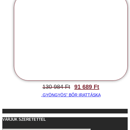
130 984
Ft
91 689
Ft
„GYÖNGYÖS” BŐR IRATTÁSKA
VÁRJUK SZERETETTEL