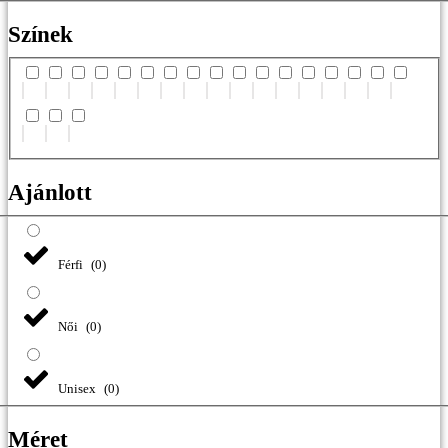
Színek
Ajánlott
Férfi
(
0
)
Női
(
0
)
Unisex
(
0
)
Méret