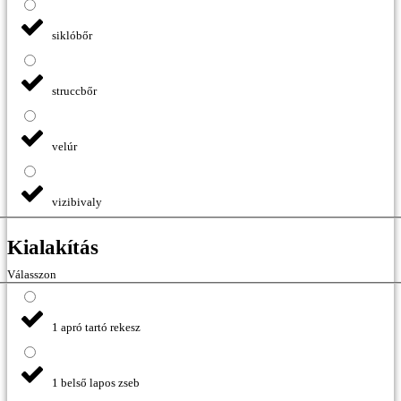
siklóbőr
struccbőr
velúr
vizibivaly
Kialakítás
Válasszon
1 apró tartó rekesz
1 belső lapos zseb