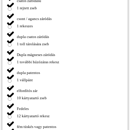
csatos záródású
1 rejtett zseb
csont / agancs záródás
1 rekeszes
dupla csatos záródás
1 toll tárolására zseb
Dupla mágneses záródás
1 további húzózáras rekesz
dupla patentos
1 vállpánt
elfordítós zár
10 kártyatartó zseb
Fedeles
12 kártyatartó rekesz
fém tüskés vagy patentos