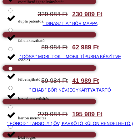
cserélhető igazolványbetét
329 984
Ft
230 989
Ft
dupla patentos
” DINASZTIA ” BŐR MAPPA
falra akasztható
89 984
Ft
62 989
Ft
” DÓSA ” MOBILTOK – MOBIL TÍPUSRA KÉSZÍTVE
fedeles
félbehajtható
59 984
Ft
41 989
Ft
” EHAB ” BŐR NÉVJEGYKÁRTYA TARTÓ
hevederes erősítés
279 984
Ft
195 989
Ft
karton merevítés
” FÓNOD ” TARSOLY ( ÖV, KARKÖTŐ KÜLÖN RENDELHETŐ )
kézi fogós