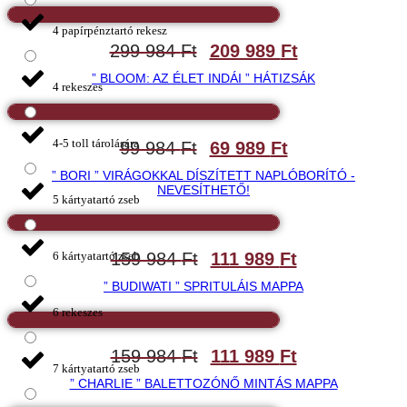
4 papírpénztartó rekesz
299 984
Ft
209 989
Ft
” BLOOM: AZ ÉLET INDÁI ” HÁTIZSÁK
4 rekeszes
4-5 toll tárolására
99 984
Ft
69 989
Ft
” BORI ” VIRÁGOKKAL DÍSZÍTETT NAPLÓBORÍTÓ -
NEVESÍTHETŐ!
5 kártyatartó zseb
6 kártyatartó zseb
159 984
Ft
111 989
Ft
” BUDIWATI ” SPRITULÁIS MAPPA
6 rekeszes
159 984
Ft
111 989
Ft
7 kártyatartó zseb
” CHARLIE ” BALETTOZÓNŐ MINTÁS MAPPA