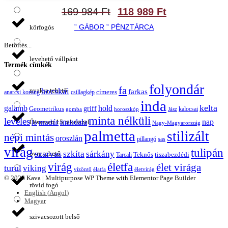
169 984
Ft
118 989
Ft
” GÁBOR ” PÉNZTÁRCA
körfogós
Betöltés...
levehető vállpánt
Termék címkék
folyondár
fa
bocskai
nyakra tehető
farkas
címeres
anarcsi korong
csillagkép
inda
kelta
galamb
hold
griff
Geometrikus
kalocsai
gomba
horoszkóp
Jász
minta nélküli
leveles
madár
mandala
nap
Összesen 15 rekesszel
ló
Nagy-Magyarország
palmetta
stilizált
népi mintás
oroszlán
pillangó
sas
virág
tulipán
szarvas
szkíta
sárkány
övre tehető
Teknős
tiszabezdédi
Tarcali
virág
életfa
élet virága
turul
viking
vízöntő
élatfa
életvirág
© 2026 Kava | Multipurpose WP Theme with Elementor Page Builder
rövid fogó
English
(
Angol
)
Magyar
szivacsozott belső