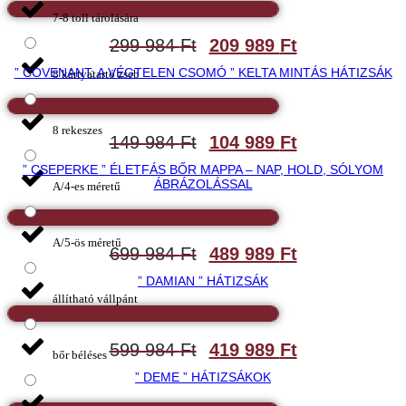
7-8 toll tárolására
299 984
Ft
209 989
Ft
” COVENANT: A VÉGTELEN CSOMÓ ” KELTA MINTÁS HÁTIZSÁK
8 kártyatartó zseb
8 rekeszes
149 984
Ft
104 989
Ft
” CSEPERKE ” ÉLETFÁS BŐR MAPPA – NAP, HOLD, SÓLYOM
ÁBRÁZOLÁSSAL
A/4-es méretű
A/5-ös méretű
699 984
Ft
489 989
Ft
” DAMIAN ” HÁTIZSÁK
állítható vállpánt
599 984
Ft
419 989
Ft
bőr béléses
” DEME ” HÁTIZSÁKOK