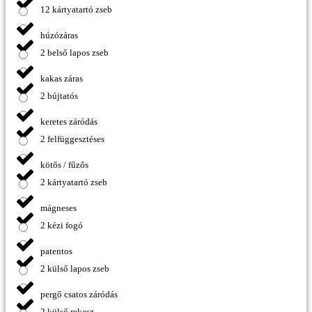
12 kártyatartó zseb
húzózáras
2 belső lapos zseb
kakas záras
2 bújtatós
keretes záródás
2 felfüggesztéses
kötős / fűzős
2 kártyatartó zseb
mágneses
2 kézi fogó
patentos
2 külső lapos zseb
pergő csatos záródás
2 külső rekesz