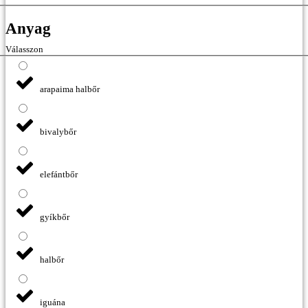
Anyag
Válasszon
arapaima halbőr
bivalybőr
elefántbőr
gyíkbőr
halbőr
iguána