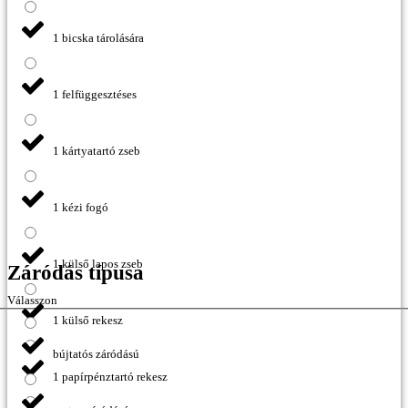
1 bicska tárolására
1 felfüggesztéses
1 kártyatartó zseb
1 kézi fogó
1 külső lapos zseb
Záródás típusa
Válasszon
1 külső rekesz
bújtatós záródású
1 papírpénztartó rekesz