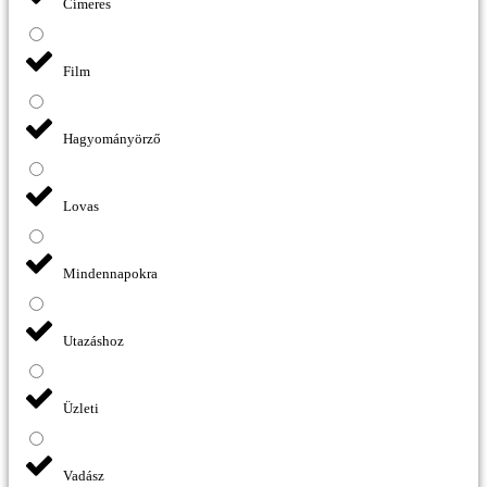
Címeres
Film
Hagyományörző
Lovas
Mindennapokra
Utazáshoz
Üzleti
Vadász