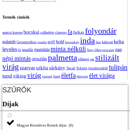
Termék címkék
folyondár
fa
bocskai
farkas
címeres
anarcsi korong
csillagkép
inda
kelta
galamb
hold
griff
Geometrikus
kalocsai
gomba
horoszkóp
Jász
minta nélküli
leveles
madár
mandala
nap
ló
Nagy-Magyarország
palmetta
stilizált
népi mintás
oroszlán
pillangó
sas
virág
tulipán
szarvas
szkíta
sárkány
Teknős
tiszabezdédi
Tarcali
virág
életfa
élet virága
turul
viking
vízöntő
élatfa
életvirág
SZŰRŐK
Díjak
Magyar Kézműves Remek díjas
(
0
)