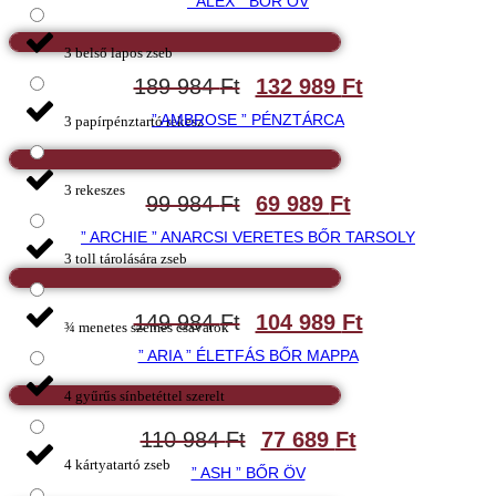
” ALEX ” BŐR ÖV
3 belső lapos zseb
189 984
Ft
132 989
Ft
” AMBROSE ” PÉNZTÁRCA
3 papírpénztartó rekesz
3 rekeszes
99 984
Ft
69 989
Ft
” ARCHIE ” ANARCSI VERETES BŐR TARSOLY
3 toll tárolására zseb
149 984
Ft
104 989
Ft
¾ menetes szemes csavarok
” ARIA ” ÉLETFÁS BŐR MAPPA
4 gyűrűs sínbetéttel szerelt
110 984
Ft
77 689
Ft
4 kártyatartó zseb
” ASH ” BŐR ÖV