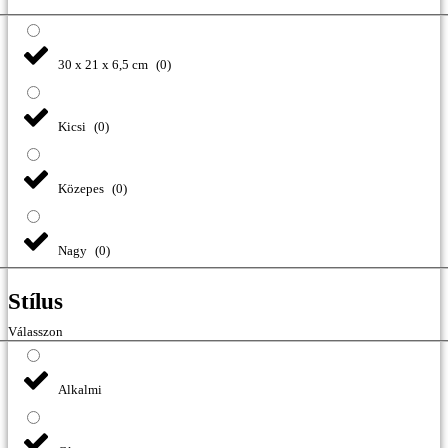
30 x 21 x 6,5 cm
(
0
)
Kicsi
(
0
)
Közepes
(
0
)
Nagy
(
0
)
Stílus
Válasszon
Alkalmi