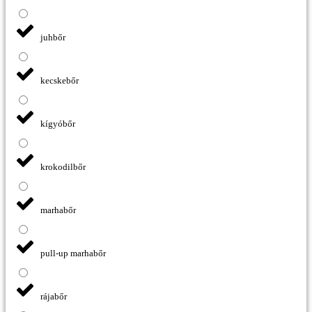
juhbőr
kecskebőr
kígyóbőr
krokodilbőr
marhabőr
pull-up marhabőr
rájabőr