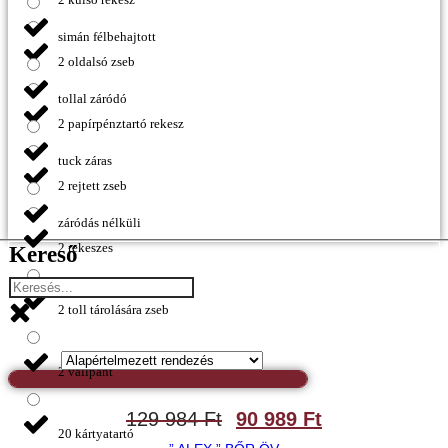
simán félbehajtott
2 oldalsó zseb
tollal záródó
2 papírpénztartó rekesz
tuck záras
2 rejtett zseb
záródás nélküli
2 rekeszes
Kereső
2 toll tárolására zseb
2 vállpánt
129 984
Ft
90 989
Ft
20 kártyatartó