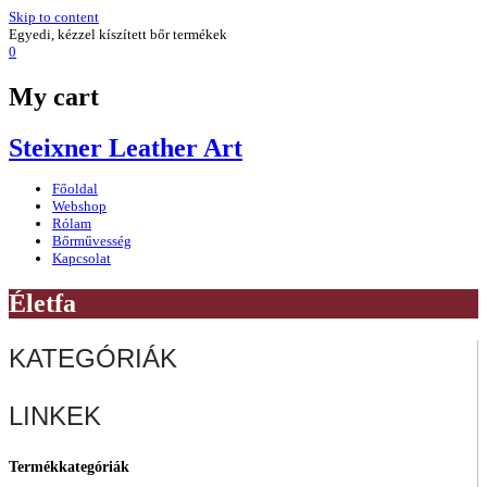
Skip to content
Egyedi, kézzel kíszített bőr termékek
0
My cart
Steixner Leather Art
Főoldal
Webshop
Rólam
Bőrművesség
Kapcsolat
Életfa
KATEGÓRIÁK
LINKEK
Termékkategóriák