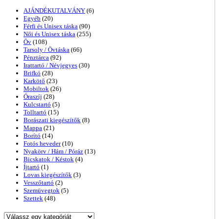
AJÁNDÉKUTALVÁNY
(6)
Egyéb
(20)
Férfi és Unisex táska
(90)
Női és Unisex táska
(255)
Öv
(108)
Tarsoly / Övtáska
(66)
Pénztárca
(92)
Irattartó / Névjegyes
(30)
Brifkó
(28)
Karkötő
(23)
Mobiltok
(26)
Óraszíj
(28)
Kulcstartó
(5)
Tolltartó
(15)
Borászati kiegészítők
(8)
Mappa
(21)
Borító
(14)
Fotós heveder
(10)
Nyakörv / Hám / Póráz
(13)
Bicskatok / Késtok
(4)
Íjtartó
(1)
Lovas kiegészítők
(3)
Vesszőtartó
(2)
Szemüvegtok
(5)
Szettek
(48)