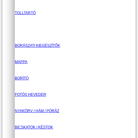
TOLLTARTÓ
BORÁSZATI KIEGÉSZÍTŐK
MAPPA
BORÍTÓ
FOTÓS HEVEDER
NYAKÖRV / HÁM / PÓRÁZ
BICSKATOK / KÉSTOK