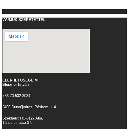
VÁRJUK SZERETETTEL
ELÉRHETŐSÉGEIM
Steixner István
+36 70 532 3034
2400 Dunaújváros, Páskom u. 4.
Székhely: HU-8127 Aba,
Táncsics utca 37.