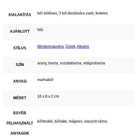
bőr béléses, 3 toll tárolására zseb, fedeles
KIALAKÍTÁS
Női
AJÁNLOTT
Mindennapokra
,
Üzleti
,
Alkalmi
STÍLUS
arany, barna, rozsdabarna, világosbarna
SZÍN
marhabőr
ANYAG
16 x 8 x 2 cm
MÉRET
EGYÉB
bőrfesték, bőrlakk, mágnes, viaszolt cérna
FELHASZNÁLT
ANYAGOK