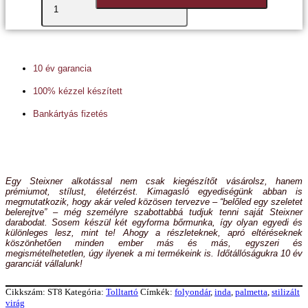
10 év garancia
100% kézzel készített
Bankártyás fizetés
Egy Steixner alkotással nem csak kiegészítőt vásárolsz, hanem
prémiumot, stílust, életérzést. Kimagasló egyediségünk abban is
megmutatkozik, hogy akár veled közösen tervezve – “belőled egy szeletet
belerejtve” – még személyre szabottabbá tudjuk tenni saját Steixner
darabodat. Sosem készül két egyforma bőrmunka, így olyan egyedi és
különleges lesz, mint te! Ahogy a részleteknek, apró eltéréseknek
köszönhetően minden ember más és más, egyszeri és
megismételhetetlen, úgy ilyenek a mi termékeink is. Időtállóságukra 10 év
garanciát vállalunk!
Cikkszám:
ST8
Kategória:
Tolltartó
Címkék:
folyondár
,
inda
,
palmetta
,
stilizált
virág