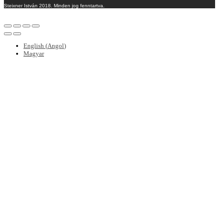
Steixner István 2018. Minden jog fenntartva.
English
(
Angol
)
Magyar