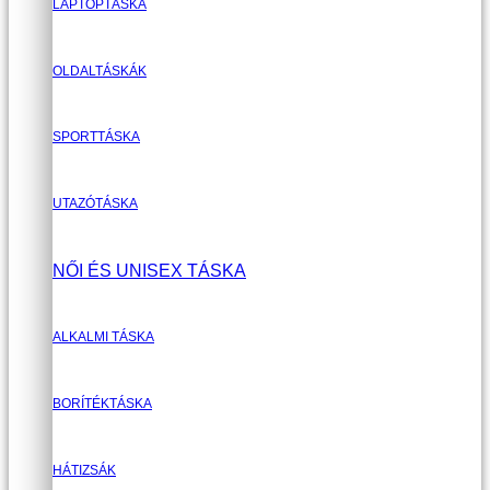
LAPTOPTÁSKA
OLDALTÁSKÁK
SPORTTÁSKA
UTAZÓTÁSKA
NŐI ÉS UNISEX TÁSKA
ALKALMI TÁSKA
BORÍTÉKTÁSKA
HÁTIZSÁK