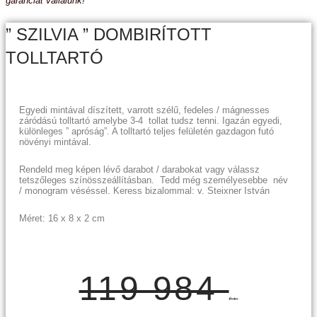
garanciát vállalunk!
” SZILVIA ” DOMBIRÍTOTT
TOLLTARTÓ
Egyedi mintával díszített, varrott szélű, fedeles / mágnesses
záródású tolltartó amelybe 3-4 tollat tudsz tenni. Igazán egyedi,
különleges ” apróság”. A tolltartó teljes felületén gazdagon futó
növényi mintával.
Rendeld meg képen lévő darabot / darabokat vagy válassz
tetszőleges színösszeállításban. Tedd még személyesebbe név
/ monogram véséssel. Keress bizalommal: v. Steixner István
Méret: 16 x 8 x 2 cm
119 984
Ft