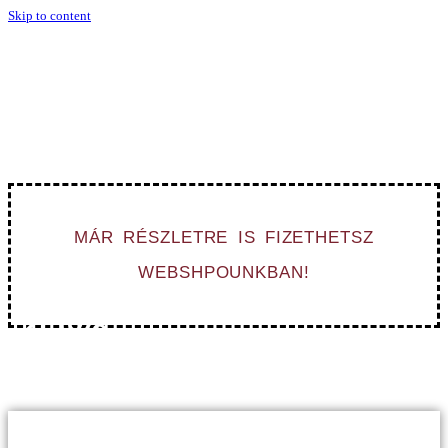
Skip to content
NE HAGYD AZ UTOLSÓ
PILLANATRA!
Rendelj most, hogy el tudjuk készíteni karácsonyra!
MÁR RÉSZLETRE IS FIZETHETSZ
WEBSHPOUNKBAN!
-20%
MINDENRE