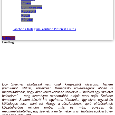
Rólam
Bőrművesség
Kapcsolat
Kosár
Pénztár
Facebook
Instagram
Youtube
Pinterest
Tiktok
Raktáron
Loading...
Egy Steixner alkotással nem csak kiegészítőt vásárolsz, hanem
prémiumot, stílust, életérzést. Kimagasló egyediségünk abban is
megmutatkozik, hogy akár veled közösen tervezve – “belőled egy szeletet
belerejtve” – még személyre szabottabbá tudjuk tenni saját Steixner
darabodat. Sosem készül két egyforma bőrmunka, így olyan egyedi és
különleges lesz, mint te! Ahogy a részleteknek, apró eltéréseknek
köszönhetően minden ember más és más, egyszeri és
megismételhetetlen, úgy ilyenek a mi termékeink is. Időtállóságukra 10 év