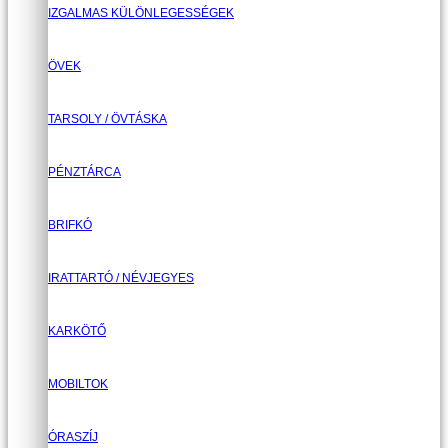
IZGALMAS KÜLÖNLEGESSÉGEK
ÖVEK
TARSOLY / ÖVTÁSKA
PÉNZTÁRCA
BRIFKÓ
IRATTARTÓ / NÉVJEGYES
KARKÖTŐ
MOBILTOK
ÓRASZÍJ