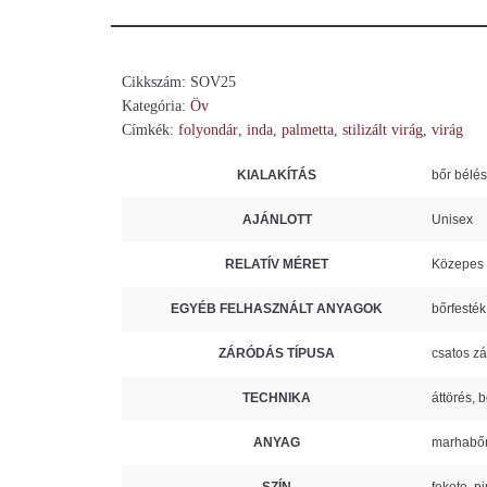
Cikkszám:
SOV25
Kategória:
Öv
Címkék:
folyondár
,
inda
,
palmetta
,
stilizált virág
,
virág
KIALAKÍTÁS
bőr bélés
AJÁNLOTT
Unisex
RELATÍV MÉRET
Közepes
EGYÉB FELHASZNÁLT ANYAGOK
bőrfesték
ZÁRÓDÁS TÍPUSA
csatos z
TECHNIKA
áttörés, 
ANYAG
marhabőr