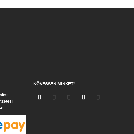
KÖVESSEN MINKET!
nline
izetési
val.