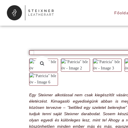
Főolda
Egy Steixner alkotással nem csak kiegészítőt vásáro
életérzést. Kimagasló egyediségünk abban is me
közösen tervezve – “belőled egy szeletet belerejtv
tudjuk tenni saját Steixner darabodat. Sosem kész
olyan egyedi és különleges lesz, mint te! Ahogy a r
köszönhetően minden ember más és más, egyszeri