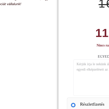
1
ciát vállalunk!
1
Nincs ra
EGYEDI
Részletfizetés