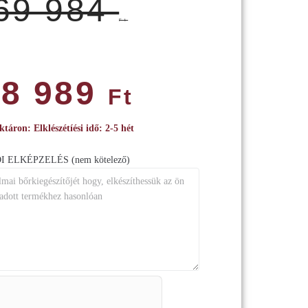
69 984
Ft
18 989
Ft
ktáron: Elklészétíési idő: 2-5 hét
 ELKÉPZELÉS (nem kötelező)