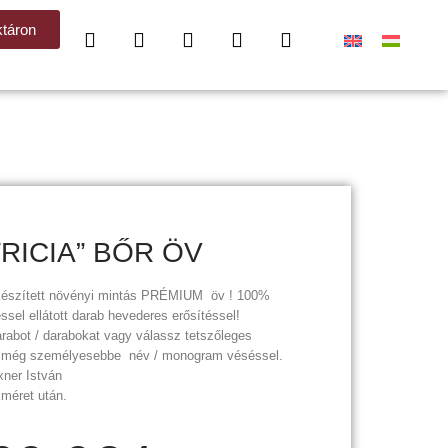
táron
TRICIA” BŐR ÖV
 készített növényi mintás PRÉMIUM öv ! 100%
ssel ellátott darab hevederes erősítéssel!
rabot / darabokat vagy válassz tetszőleges
d még személyesebbe név / monogram véséssel.
xner István
kméret után.