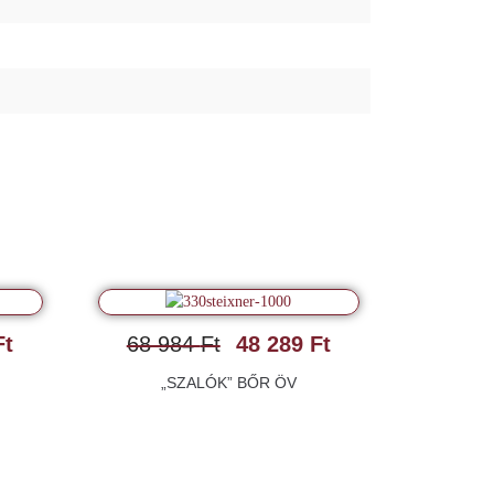
Ft
68 984
Ft
48 289
Ft
„SZALÓK” BŐR ÖV