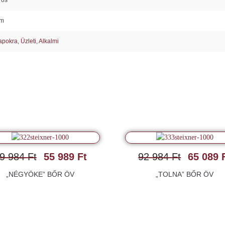
ros
cm
apokra
,
Üzleti
,
Alkalmi
9 984
Ft
55 989
Ft
92 984
Ft
65 089
„NÉGYÖKE” BŐR ÖV
„TOLNA” BŐR ÖV