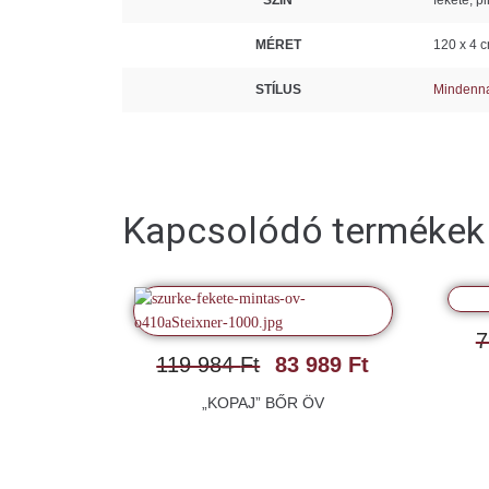
SZÍN
fekete, pi
MÉRET
120 x 4 
STÍLUS
Mindenn
Kapcsolódó termékek
7
119 984
Ft
83 989
Ft
„KOPAJ” BŐR ÖV