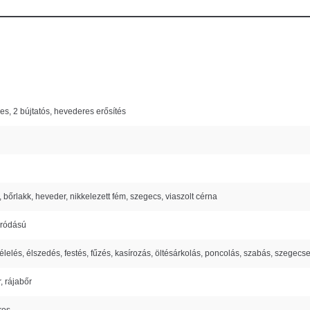
es, 2 bújtatós, hevederes erősítés
, bőrlakk, heveder, nikkelezett fém, szegecs, viaszolt cérna
áródású
bélelés, élszedés, festés, fűzés, kasírozás, öltésárkolás, poncolás, szabás, szegecse
, rájabőr