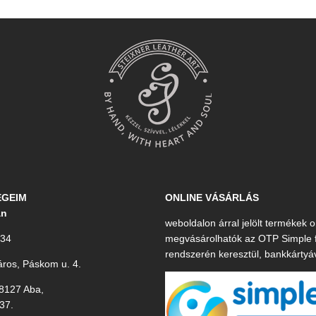
ÉGEIM
ONLINE VÁSÁRLÁS
án
weboldalon árral jelölt termékek o
034
megvásárolhatók az OTP Simple f
rendszerén keresztül, bankkártyá
ros, Páskom u. 4.
8127 Aba,
37.