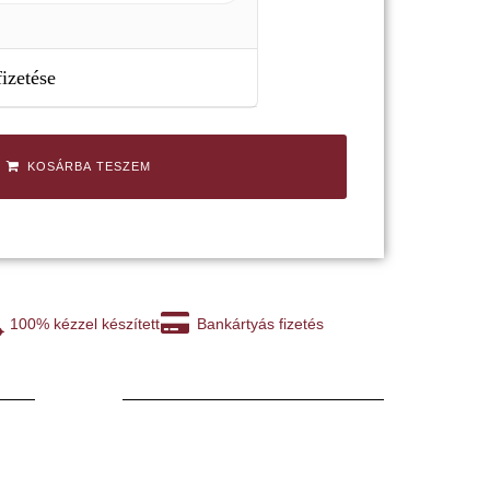
fizetése
KOSÁRBA TESZEM
100% kézzel készített
Bankártyás fizetés