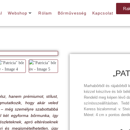
Rak
l
Webshop
Rólam
Bőrművesség
Kapcsolat
„PA
Marhabőrből és rájabőrből
kézzel készítve és bőr bélé
lsz, hanem prémiumot, stílust,
Rendeld meg képen lévő da
gmutatkozik, hogy akár veled
színösszeállításban. Ted
e” – még személyre szabottabbá
Keress bizalommal: v. Stei
Méret: 4 cm x pontos deré
ül két egyforma bőrmunka, így
észleteknek, apró eltéréseknek
 és megismételhetetlen, úgy