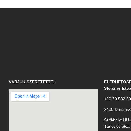
VÁRJUK SZERETETTEL
ELÉRHETŐS
Steixner Istv
+36 70 532 3
2400 Dunaújvá
Székhely: HU-
Táncsics utca 