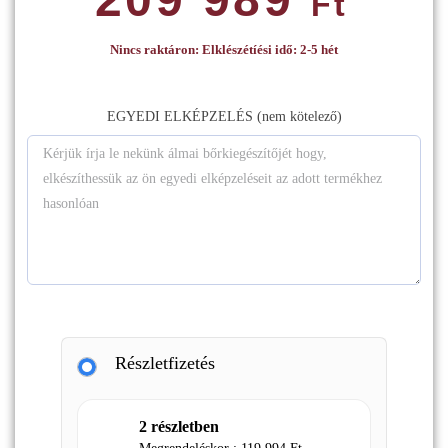
Ft
Nincs raktáron: Elklészétíési idő: 2-5 hét
EGYEDI ELKÉPZELÉS (nem kötelező)
Részletfizetés
2 részletben