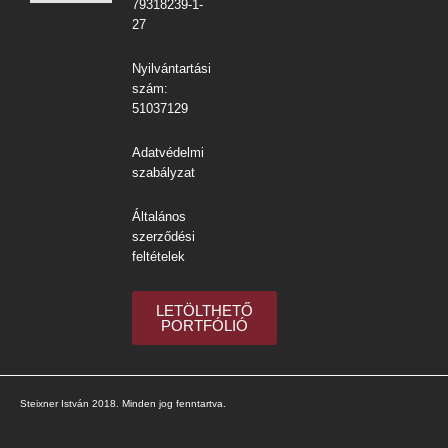
79318239-1-
27
Nyilvántartási
szám:
51037129
Adatvédelmi
szabályzat
Általános
szerződési
feltételek
LETÖLTHETŐ
PORTFÓLIÓ
Steixner István 2018. Minden jog fenntartva.