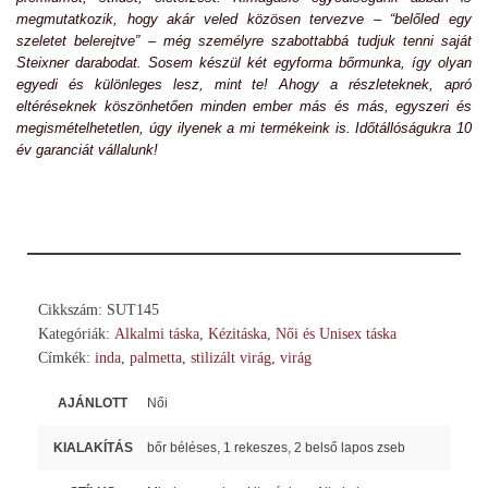
megmutatkozik, hogy akár veled közösen tervezve – “belőled egy
szeletet belerejtve” – még személyre szabottabbá tudjuk tenni saját
Steixner darabodat. Sosem készül két egyforma bőrmunka, így olyan
egyedi és különleges lesz, mint te! Ahogy a részleteknek, apró
eltéréseknek köszönhetően minden ember más és más, egyszeri és
megismételhetetlen, úgy ilyenek a mi termékeink is. Időtállóságukra 10
év garanciát vállalunk!
Cikkszám:
SUT145
Kategóriák:
Alkalmi táska
,
Kézitáska
,
Női és Unisex táska
Címkék:
inda
,
palmetta
,
stilizált virág
,
virág
AJÁNLOTT
Női
KIALAKÍTÁS
bőr béléses, 1 rekeszes, 2 belső lapos zseb