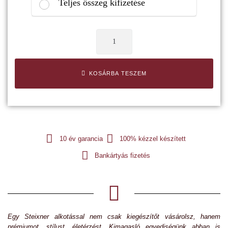
Teljes összeg kifizetése
KOSÁRBA TESZEM
10 év garancia
100% kézzel készített
Bankártyás fizetés
Egy Steixner alkotással nem csak kiegészítőt vásárolsz, hanem
prémiumot, stílust, életérzést. Kimagasló egyediségünk abban is