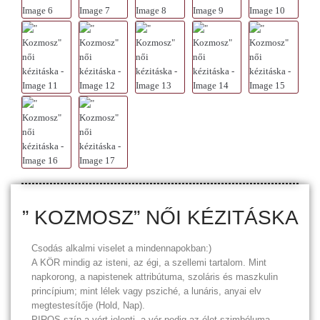
” KOZMOSZ” NŐI KÉZITÁSKA
Csodás alkalmi viselet a mindennapokban:)
A KÖR mindig az isteni, az égi, a szellemi tartalom. Mint
napkorong, a napistenek attribútuma, szoláris és maszkulin
princípium; mint lélek vagy psziché, a lunáris, anyai elv
megtestesítője (Hold, Nap).
PIROS szín a vért jelenti, a vér pedig az élet szimbóluma.