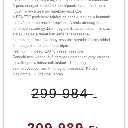
A piros energiát kölcsönöz viselőjének, és a másik nem
figyelme felkeltésének hatékony eszköze.
A FEKETE pszichénk feltáratlan aspektusait és a bennünk
rejlő végtelen potenciált képviseli. A titokzatosság és az
ismeretlen színe gyakran megjelenik az álmokban, mint az
átalakulás és a tudattalan elme felfedezésének
szimbóluma. Arra hív, hogy nézzünk szembe félelmeinkkel,
és induljunk el az önismeret útján.
Prémium minőség, 100 % kézzel készítve.
Rendeld meg képen lévő darabot / darabokat vagy válassz
tetszőleges színösszeállításban. Tedd még
személyesebbe név / monogram véséssel. Keress
bizalommal: v. Steixner István
299 984
Ft
209 989