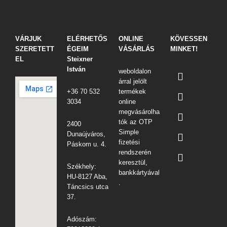
VÁRJUK
ELÉRHETŐS
ONLINE
KÖVESSEN
SZERETETT
ÉGEIM
VÁSÁRLÁS
MINKET!
EL
Steixner
István
weboldalon
árral jelölt
+36 70 532
termékek
3034
online
megvásárolha
tók az OTP
2400
Simple
Dunaújváros,
fizetési
Páskom u. 4.
rendszerén
keresztül,
Székhely:
bankkártyával
HU-8127 Aba,
.
Táncsics utca
37.
Adószám: