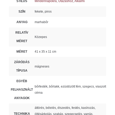
STÍLUS
Mindennapokra
,
Utazáshoz
,
Alkalmi
SZÍN
fekete, piros
ANYAG
marhabőr
RELATÍV
Közepes
MÉRET
MÉRET
41 x 35 x 11 cm
ZÁRÓDÁS
mágneses
TÍPUSA
EGYÉB
bőrfesték, bőrlakk, ezüstözött fém, szegecs, viaszolt
FELHASZNÁLT
cérna
ANYAGOK
áttörés, bélelés, élszedés, festés, kasírozás,
TECHNIKA
öltésárkolás, szabás, szegecselés, varrás,