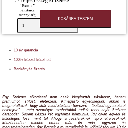
Teljes összeg kifizetése
" Exotic "
pénztárca
mennyiség
KOSÁRBA TESZEM
10 év garancia
100% kézzel készített
Bankártyás fizetés
Egy Steixner alkotással nem csak kiegészítőt vásárolsz, hanem
prémiumot, stílust, életérzést. Kimagasló egyediségünk abban is
megmutatkozik, hogy akár veled közösen tervezve – “belőled egy szeletet
belerejtve” – még személyre szabottabbá tudjuk tenni saját Steixner
darabodat. Sosem készül két egyforma bőrmunka, így olyan egyedi és
különleges lesz, mint te! Ahogy a részleteknek, apró eltéréseknek
köszönhetően minden ember más és más, egyszeri és
megismételhetetlen, úgy ilyenek a mi termékeink is. Időtállóságukra 10 év