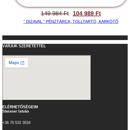
149 984
Ft
104 989
Ft
” DIZAVAL ” PÉNZTÁRCA, TOLLTARTÓ, KARKÖTŐ
VÁRJUK SZERETETTEL
ELÉRHETŐSÉGEIM
Steixner István
+36 70 532 3034