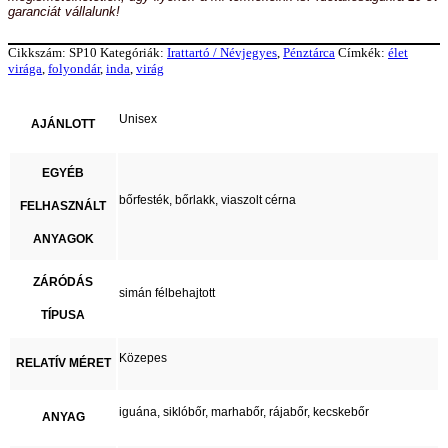
garanciát vállalunk!
Cikkszám:
SP10
Kategóriák:
Irattartó / Névjegyes
,
Pénztárca
Címkék:
élet
virága
,
folyondár
,
inda
,
virág
Unisex
AJÁNLOTT
EGYÉB
bőrfesték, bőrlakk, viaszolt cérna
FELHASZNÁLT
ANYAGOK
ZÁRÓDÁS
simán félbehajtott
TÍPUSA
Közepes
RELATÍV MÉRET
iguána, siklóbőr, marhabőr, rájabőr, kecskebőr
ANYAG