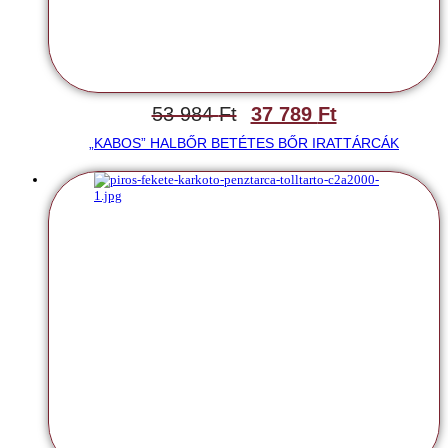
53 984
Ft
37 789
Ft
„KABOS” HALBŐR BETÉTES BŐR IRATTÁRCÁK