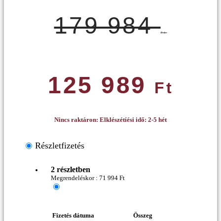
179 984
Ft
125 989
Ft
Nincs raktáron: Elklészétíési idő: 2-5 hét
Részletfizetés
2 részletben
Megrendeléskor :
71 994
Ft
Fizetés dátuma
Összeg