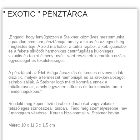
” EXOTIC ” PÉNZTÁRCA
„Engedd, hogy lenyűgözzön a Steixner kézműves mestermunka
e páratlan prémium pénztárcája, amely a luxus és az egyediség
megtestesítője. A zöld marhabőr, a türkiz rájabőr, a kék iguánabőr
és a fekete siklóbőr harmonikus centrifugálása különleges
vizuális és tapint élményt nyújt. varrt részletek kiemelik a dizájn
egyediségét és tökéletességét.
A pénztárcát az Élet Virága ábrázolás és kecses növényi indák
díszítik, melyek a természet harmóniáját és az örökkévalóságot
szimbolizálják. A Steixner logó méltó koronája ennek a
műalkotásnak, amely egyszerre stílusos és funkcionális társ a
mindennapokban.”
Rendeld meg képen lévő darabot / darabokat vagy válassz
tetszőleges színösszeállításban. Tedd még személyesebbe név
/ monogram véséssel. Keress bizalommal: v. Steixner István
Méret: 10 x 11,5 x 1,5 cm