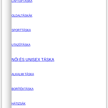
LAPTOPTÁSKA
OLDALTÁSKÁK
SPORTTÁSKA
UTAZÓTÁSKA
NŐI ÉS UNISEX TÁSKA
ALKALMI TÁSKA
BORÍTÉKTÁSKA
HÁTIZSÁK