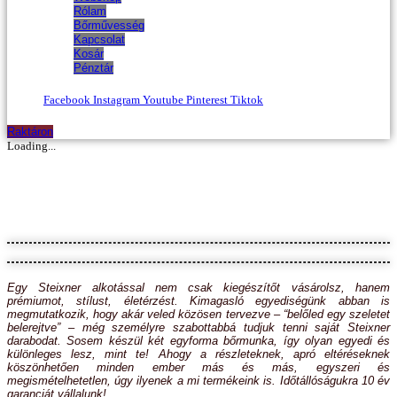
Rólam
Bőrművesség
Kapcsolat
Kosár
Pénztár
Facebook
Instagram
Youtube
Pinterest
Tiktok
Raktáron
Loading...
Egy Steixner alkotással nem csak kiegészítőt vásárolsz, hanem
prémiumot, stílust, életérzést. Kimagasló egyediségünk abban is
megmutatkozik, hogy akár veled közösen tervezve – “belőled egy szeletet
belerejtve” – még személyre szabottabbá tudjuk tenni saját Steixner
darabodat. Sosem készül két egyforma bőrmunka, így olyan egyedi és
különleges lesz, mint te! Ahogy a részleteknek, apró eltéréseknek
köszönhetően minden ember más és más, egyszeri és
megismételhetetlen, úgy ilyenek a mi termékeink is. Időtállóságukra 10 év
garanciát vállalunk!