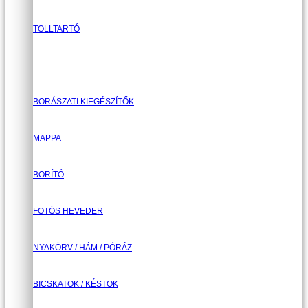
TOLLTARTÓ
BORÁSZATI KIEGÉSZÍTŐK
MAPPA
BORÍTÓ
FOTÓS HEVEDER
NYAKÖRV / HÁM / PÓRÁZ
BICSKATOK / KÉSTOK