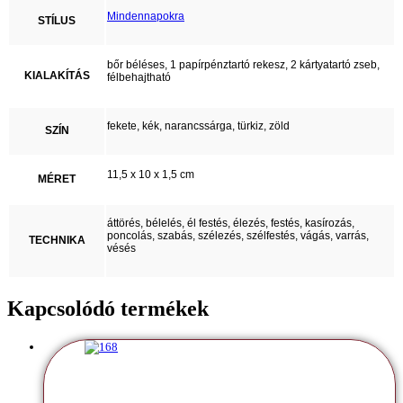
Mindennapokra
STÍLUS
bőr béléses, 1 papírpénztartó rekesz, 2 kártyatartó zseb,
KIALAKÍTÁS
félbehajtható
fekete, kék, narancssárga, türkiz, zöld
SZÍN
11,5 x 10 x 1,5 cm
MÉRET
áttörés, bélelés, él festés, élezés, festés, kasírozás,
poncolás, szabás, szélezés, szélfestés, vágás, varrás,
TECHNIKA
vésés
Kapcsolódó termékek