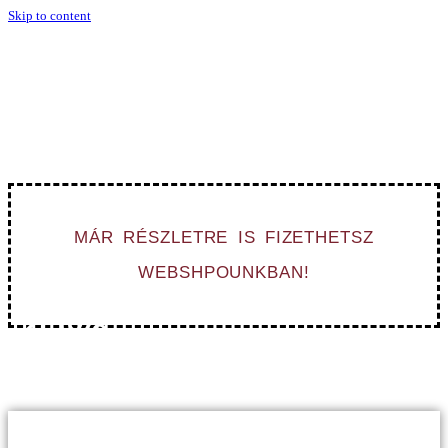
Skip to content
NE HAGYD AZ UTOLSÓ
PILLANATRA!
Rendelj most, hogy el tudjuk készíteni karácsonyra!
MÁR RÉSZLETRE IS FIZETHETSZ
WEBSHPOUNKBAN!
-20%
MINDENRE