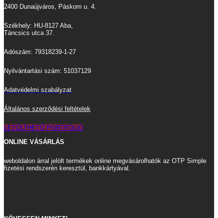
2400 Dunaújváros, Páskom u. 4.
Székhely: HU-8127 Aba,
Táncsics utca 37.
Adószám: 79318239-1-27
Nyilvántartási szám: 51037129
Adatvédelmi szabályzat
Általános szerződési feltételek
LETÖLTHETŐ PORTFÓLIÓ
ONLINE VÁSÁRLÁS
weboldalon árral jelölt termékek online megvásárolhatók az OTP Simple
fizetési rendszerén keresztül, bankkártyával.