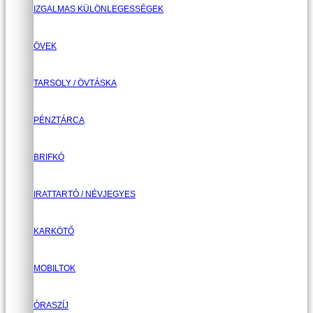
IZGALMAS KÜLÖNLEGESSÉGEK
ÖVEK
TARSOLY / ÖVTÁSKA
PÉNZTÁRCA
BRIFKÓ
IRATTARTÓ / NÉVJEGYES
KARKÖTŐ
MOBILTOK
ÓRASZÍJ