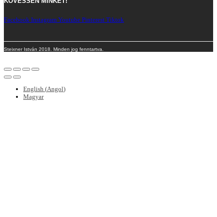
KÖVESSEN MINKET!
Facebook
Instagram
Youtube
Pinterest
Tiktok
Steixner István 2018. Minden jog fenntartva.
English
(
Angol
)
Magyar