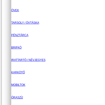
ÖVEK
TARSOLY / ÖVTÁSKA
PÉNZTÁRCA
BRIFKÓ
IRATTARTÓ / NÉVJEGYES
KARKÖTŐ
MOBILTOK
ÓRASZÍJ