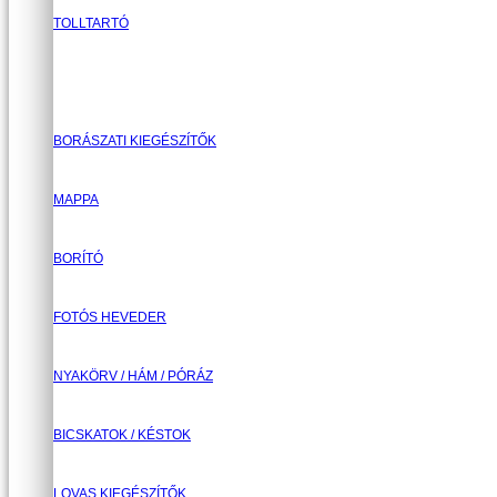
TOLLTARTÓ
BORÁSZATI KIEGÉSZÍTŐK
MAPPA
BORÍTÓ
FOTÓS HEVEDER
NYAKÖRV / HÁM / PÓRÁZ
BICSKATOK / KÉSTOK
LOVAS KIEGÉSZÍTŐK