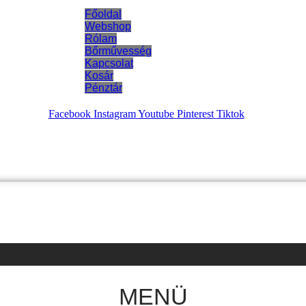
Főoldal
Webshop
Rólam
Bőrművesség
Kapcsolat
Kosár
Pénztár
Facebook
Instagram
Youtube
Pinterest
Tiktok
MENÜ