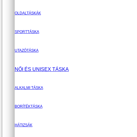
OLDALTÁSKÁK
SPORTTÁSKA
UTAZÓTÁSKA
NŐI ÉS UNISEX TÁSKA
ALKALMI TÁSKA
BORÍTÉKTÁSKA
HÁTIZSÁK