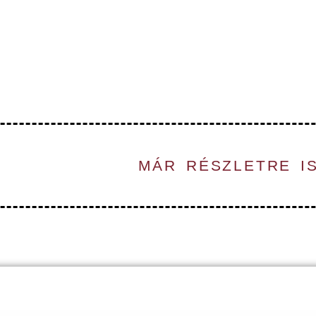
ILLANATRA!
 karácsonyra!
MÁR RÉSZLETRE I