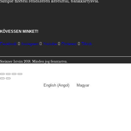
Simple fizetési rendszerén keresztül, bankkártyával.
KÖVESSEN MINKET!
Facebook
Instagram
Youtube
Pinterest
Tiktok
Steixner István 2018. Minden jog fenntartva.
English
(
Angol
)
Magyar