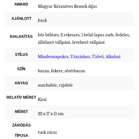
AWARD
Magyar Kézműves Remek díjas
AJÁNLOTT
Férfi
bőr béléses, 2 rekeszes, 1 belső lapos zseb, fedeles,
KIALAKÍTÁS
állítható vállpánt, levehető vállpánt
STÍLUS
Mindennapokra
,
Utazáshoz
,
Üzleti
,
Alkalmi
SZÍN
barna, fekete, sötétbarna
ANYAG
marhabőr, rájabőr
RELATÍV MÉRET
Kicsi
MÉRET
22 x 17 x 11 cm
ZÁRÓDÁS
tuck záras
TÍPUSA