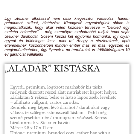
Egy Steixner alkotással nem csak kiegészítőt vásárolsz, hanem
prémiumot, stílust, életérzést. Kimagasló egyediségünk abban is
megmutatkozik, hogy akár veled közösen tervezve – “belőled egy
szeletet belerejtve” – még személyre szabottabbá tudjuk tenni saját
Steixner darabodat. Sosem készül két egyforma bőrmunka, így olyan
egyedi és különleges lesz, mint te! Ahogy a részleteknek, apró
eltéréseknek köszönhetően minden ember más és más, egyszeri és
megismételhetetlen, úgy ilyenek a mi termékeink is. Időtállóságukra 10
év garanciát vállalunk!
„ALADÁR” KISTÁSKA
Egyedi, prémium, logózott marhabőr kis táska
melynek díszített részei alatt nutriabetét kapott helyet.
Kialakítás: 2 rekesz, belső és hátsó lapos zseb, levehető
– állítható vállpánt, csatos záródás.
Rendeld meg képen lévő darabot / darabokat vagy
válassz tetszőleges színösszeállításban. Tedd még
személyesebbe név / monogram véséssel. Keress
bizalommal: v. Steixner István
Méret: 22 x 17 x 11 cm
Unique, premium, branded cow leather bag with a