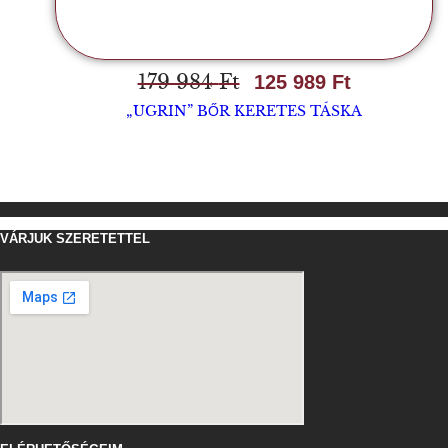
179 984
Ft
125 989
Ft
„UGRIN” BŐR KERETES TÁSKA
VÁRJUK SZERETETTEL