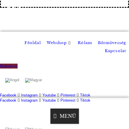
-20%
MINDENRE
Főoldal
Rólam
Bőrművesség
Webshop
Kapcsolat
Raktáron
Facebook
Instagram
Youtube
Pinterest
Tiktok
Facebook
Instagram
Youtube
Pinterest
Tiktok
MENÜ