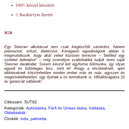
100% kézzel készített
Bankártyás fizetés
Egy Steixner alkotással nem csak kiegészítőt vásárolsz, hanem
prémiumot, stílust, életérzést. Kimagasló egyediségünk abban is
megmutatkozik, hogy akár veled közösen tervezve – “belőled egy
szeletet belerejtve” – még személyre szabottabbá tudjuk tenni saját
Steixner darabodat. Sosem készül két egyforma bőrmunka, így olyan
egyedi és különleges lesz, mint te! Ahogy a részleteknek, apró
eltéréseknek köszönhetően minden ember más és más, egyszeri és
megismételhetetlen, úgy ilyenek a mi termékeink is. Időtállóságukra 10
év garanciát vállalunk!
Cikkszám:
SUT82
Kategóriák:
Autóstáska
,
Férfi és Unisex táska
,
Irattáska
,
Oldaltáskák
Címkék:
inda
,
palmetta