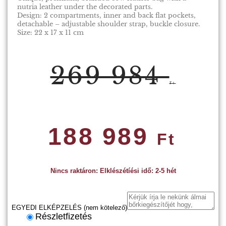
nutria leather under the decorated parts.
Design: 2 compartments, inner and back flat pockets,
detachable – adjustable shoulder strap, buckle closure.
Size: 22 x 17 x 11 cm
269 984
Ft
188 989
Ft
Nincs raktáron: Elklészétíési idő: 2-5 hét
EGYEDI ELKÉPZELÉS (nem kötelező)
Részletfizetés