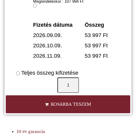
Megrendeléskor :
107 994
Ft
Fizetés dátuma
Összeg
2026.09.09.
53 997
Ft
2026.10.09.
53 997
Ft
2026.11.09.
53 997
Ft
Teljes összeg kifizetése
"Aladár"
kistáska
mennyiség
KOSÁRBA TESZEM
10 év garancia