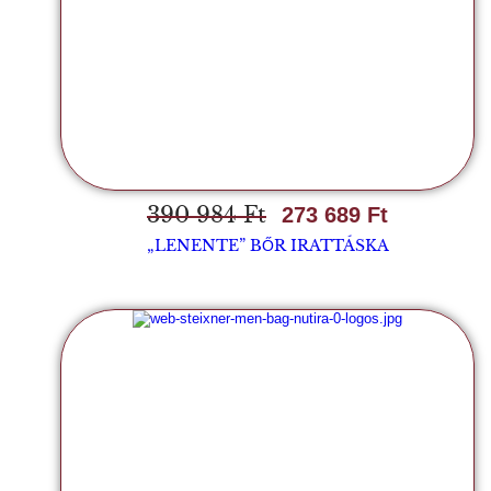
390 984
Ft
273 689
Ft
„LENENTE” BŐR IRATTÁSKA